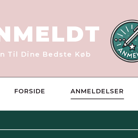
NMELDT
n Til Dine Bedste Køb
FORSIDE
ANMELDELSER