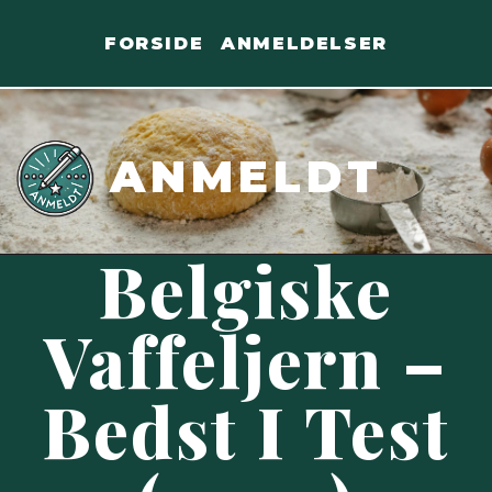
Skip
to
FORSIDE
ANMELDELSER
content
ANMELDT
Belgiske
Vaffeljern –
Bedst I Test