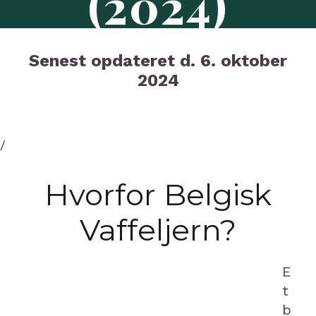
(2024)
Senest opdateret d. 6. oktober
2024
/
Hvorfor Belgisk
Vaffeljern?
E
t
b